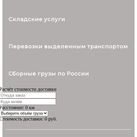
Складские услуги
Перевозки выделенным транспортом
Сборные грузы по России
Расчёт стоимости доставки
Расстояние:
0
км
Стоимость доставки:
0
руб.