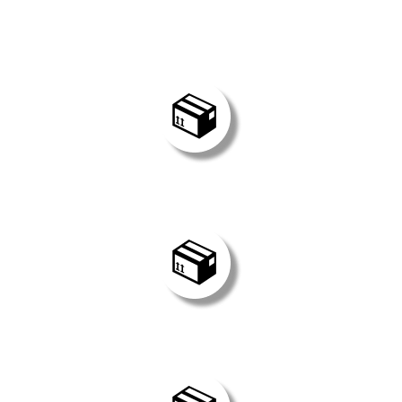
Широкий
автопарк
Профессиональные
водители
Страхование
грузов